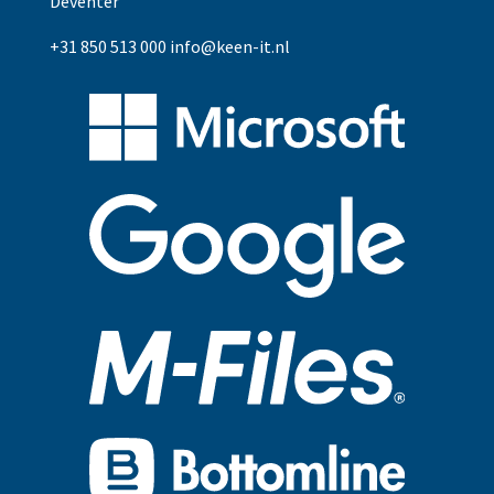
Deventer
+31 850 513 000
info@keen-it.nl